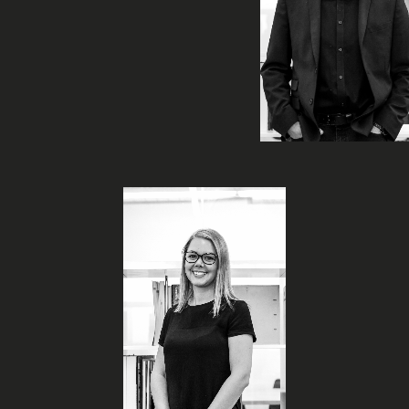
Nadeau
Associé |
Stratégie
Anabelle
Dénommé-
Rivest
Technologue |
Chargée
technique