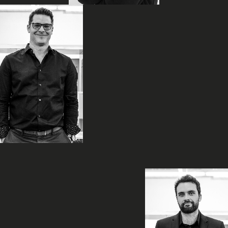
Gabriel
Rivest
Associé |
Architecte
Pierre-
Olivier