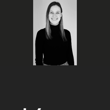
Audrey
Delisle
Technologue