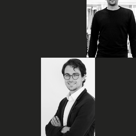
Maxime
Bergeron
Associé |
Technologue
professionnel
Dominic
Provost,
CFA
Associé |
Finance